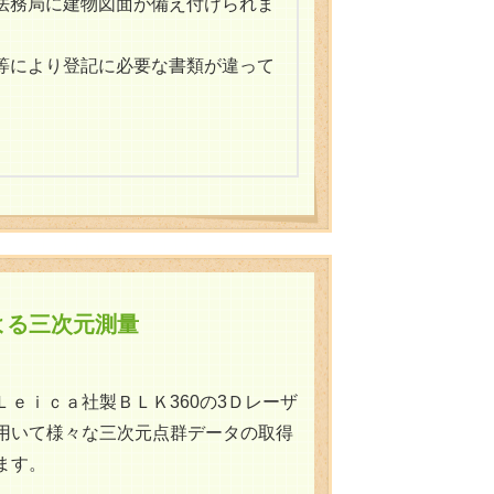
法務局に建物図面が備え付けられま
等により登記に必要な書類が違って
よる三次元測量
Ｌｅｉｃａ社製ＢＬＫ360の3Ｄレーザ
用いて様々な三次元点群データの取得
ます。