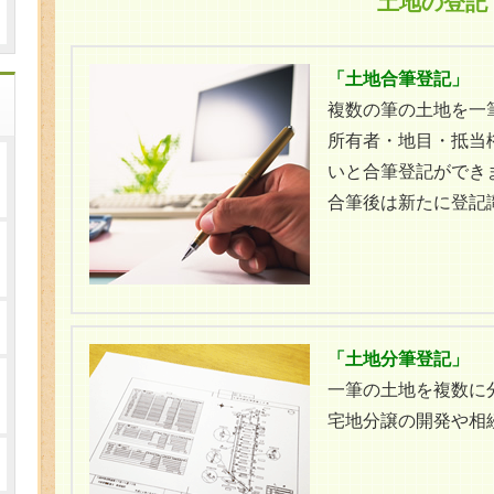
土地の登記
「土地合筆登記」
複数の筆の土地を一
所有者・地目・抵当
いと合筆登記ができ
合筆後は新たに登記
「土地分筆登記」
一筆の土地を複数に
宅地分譲の開発や相