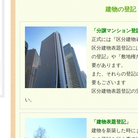
建物の登記
「分譲マンション登
正式には『区分建物
区分建物表題登記に
の登記』や『敷地権
要があります。
また、それらの登記
要もございます
区分建物表題登記の
い。
「建物表題登記」
建物を新築した時に